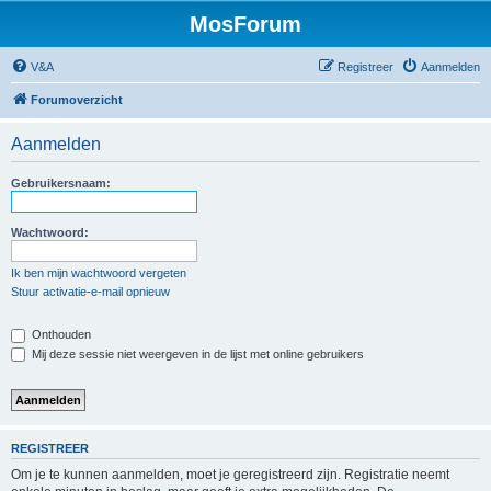
MosForum
V&A
Registreer
Aanmelden
Forumoverzicht
Aanmelden
Gebruikersnaam:
Wachtwoord:
Ik ben mijn wachtwoord vergeten
Stuur activatie-e-mail opnieuw
Onthouden
Mij deze sessie niet weergeven in de lijst met online gebruikers
REGISTREER
Om je te kunnen aanmelden, moet je geregistreerd zijn. Registratie neemt