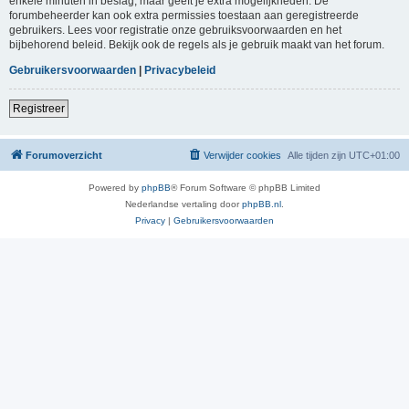
enkele minuten in beslag, maar geeft je extra mogelijkheden. De
forumbeheerder kan ook extra permissies toestaan aan geregistreerde
gebruikers. Lees voor registratie onze gebruiksvoorwaarden en het
bijbehorend beleid. Bekijk ook de regels als je gebruik maakt van het forum.
Gebruikersvoorwaarden
|
Privacybeleid
Registreer
Forumoverzicht
Verwijder cookies
Alle tijden zijn
UTC+01:00
Powered by
phpBB
® Forum Software © phpBB Limited
Nederlandse vertaling door
phpBB.nl
.
Privacy
|
Gebruikersvoorwaarden