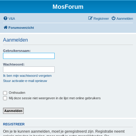
MosForum
V&A
Registreer
Aanmelden
Forumoverzicht
Aanmelden
Gebruikersnaam:
Wachtwoord:
Ik ben mijn wachtwoord vergeten
Stuur activatie-e-mail opnieuw
Onthouden
Mij deze sessie niet weergeven in de lijst met online gebruikers
REGISTREER
Om je te kunnen aanmelden, moet je geregistreerd zijn. Registratie neemt