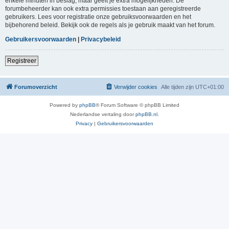
enkele minuten in beslag, maar geeft je extra mogelijkheden. De
forumbeheerder kan ook extra permissies toestaan aan geregistreerde
gebruikers. Lees voor registratie onze gebruiksvoorwaarden en het
bijbehorend beleid. Bekijk ook de regels als je gebruik maakt van het forum.
Gebruikersvoorwaarden
|
Privacybeleid
Registreer
Forumoverzicht
Verwijder cookies
Alle tijden zijn
UTC+01:00
Powered by
phpBB
® Forum Software © phpBB Limited
Nederlandse vertaling door
phpBB.nl
.
Privacy
|
Gebruikersvoorwaarden