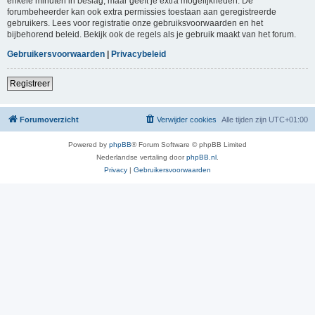
enkele minuten in beslag, maar geeft je extra mogelijkheden. De
forumbeheerder kan ook extra permissies toestaan aan geregistreerde
gebruikers. Lees voor registratie onze gebruiksvoorwaarden en het
bijbehorend beleid. Bekijk ook de regels als je gebruik maakt van het forum.
Gebruikersvoorwaarden
|
Privacybeleid
Registreer
Forumoverzicht
Verwijder cookies
Alle tijden zijn
UTC+01:00
Powered by
phpBB
® Forum Software © phpBB Limited
Nederlandse vertaling door
phpBB.nl
.
Privacy
|
Gebruikersvoorwaarden