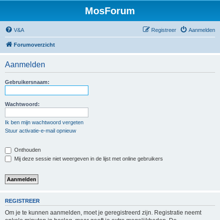
MosForum
V&A
Registreer
Aanmelden
Forumoverzicht
Aanmelden
Gebruikersnaam:
Wachtwoord:
Ik ben mijn wachtwoord vergeten
Stuur activatie-e-mail opnieuw
Onthouden
Mij deze sessie niet weergeven in de lijst met online gebruikers
REGISTREER
Om je te kunnen aanmelden, moet je geregistreerd zijn. Registratie neemt