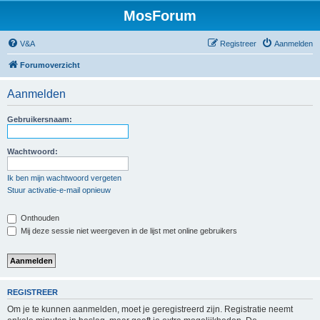
MosForum
V&A
Registreer
Aanmelden
Forumoverzicht
Aanmelden
Gebruikersnaam:
Wachtwoord:
Ik ben mijn wachtwoord vergeten
Stuur activatie-e-mail opnieuw
Onthouden
Mij deze sessie niet weergeven in de lijst met online gebruikers
REGISTREER
Om je te kunnen aanmelden, moet je geregistreerd zijn. Registratie neemt