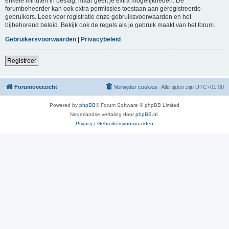
enkele minuten in beslag, maar geeft je extra mogelijkheden. De
forumbeheerder kan ook extra permissies toestaan aan geregistreerde
gebruikers. Lees voor registratie onze gebruiksvoorwaarden en het
bijbehorend beleid. Bekijk ook de regels als je gebruik maakt van het forum.
Gebruikersvoorwaarden
|
Privacybeleid
Registreer
Forumoverzicht
Verwijder cookies
Alle tijden zijn
UTC+01:00
Powered by
phpBB
® Forum Software © phpBB Limited
Nederlandse vertaling door
phpBB.nl
.
Privacy
|
Gebruikersvoorwaarden