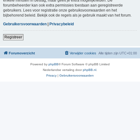
enkele minuten in beslag, maar geeft je extra mogelijkheden. De
forumbeheerder kan ook extra permissies toestaan aan geregistreerde
gebruikers. Lees voor registratie onze gebruiksvoorwaarden en het
bijbehorend beleid. Bekijk ook de regels als je gebruik maakt van het forum.
Gebruikersvoorwaarden
|
Privacybeleid
Registreer
Forumoverzicht
Verwijder cookies
Alle tijden zijn
UTC+01:00
Powered by
phpBB
® Forum Software © phpBB Limited
Nederlandse vertaling door
phpBB.nl
.
Privacy
|
Gebruikersvoorwaarden