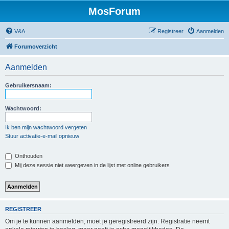
MosForum
V&A
Registreer
Aanmelden
Forumoverzicht
Aanmelden
Gebruikersnaam:
Wachtwoord:
Ik ben mijn wachtwoord vergeten
Stuur activatie-e-mail opnieuw
Onthouden
Mij deze sessie niet weergeven in de lijst met online gebruikers
REGISTREER
Om je te kunnen aanmelden, moet je geregistreerd zijn. Registratie neemt