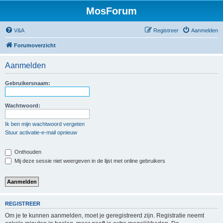
MosForum
V&A
Registreer
Aanmelden
Forumoverzicht
Aanmelden
Gebruikersnaam:
Wachtwoord:
Ik ben mijn wachtwoord vergeten
Stuur activatie-e-mail opnieuw
Onthouden
Mij deze sessie niet weergeven in de lijst met online gebruikers
REGISTREER
Om je te kunnen aanmelden, moet je geregistreerd zijn. Registratie neemt