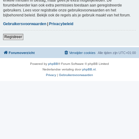
enkele minuten in beslag, maar geeft je extra mogelijkheden. De
forumbeheerder kan ook extra permissies toestaan aan geregistreerde
gebruikers. Lees voor registratie onze gebruiksvoorwaarden en het
bijbehorend beleid. Bekijk ook de regels als je gebruik maakt van het forum.
Gebruikersvoorwaarden
|
Privacybeleid
Registreer
Forumoverzicht
Verwijder cookies
Alle tijden zijn
UTC+01:00
Powered by
phpBB
® Forum Software © phpBB Limited
Nederlandse vertaling door
phpBB.nl
.
Privacy
|
Gebruikersvoorwaarden