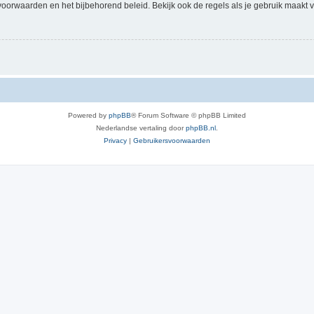
voorwaarden en het bijbehorend beleid. Bekijk ook de regels als je gebruik maakt v
Powered by
phpBB
® Forum Software © phpBB Limited
Nederlandse vertaling door
phpBB.nl
.
Privacy
|
Gebruikersvoorwaarden