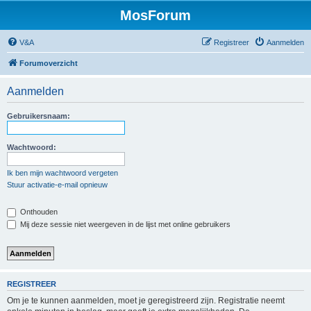
MosForum
V&A
Registreer
Aanmelden
Forumoverzicht
Aanmelden
Gebruikersnaam:
Wachtwoord:
Ik ben mijn wachtwoord vergeten
Stuur activatie-e-mail opnieuw
Onthouden
Mij deze sessie niet weergeven in de lijst met online gebruikers
REGISTREER
Om je te kunnen aanmelden, moet je geregistreerd zijn. Registratie neemt