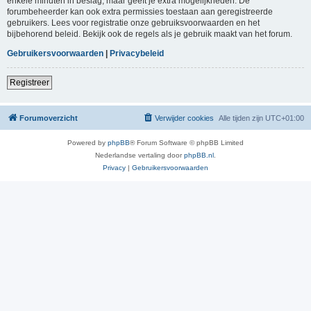
enkele minuten in beslag, maar geeft je extra mogelijkheden. De
forumbeheerder kan ook extra permissies toestaan aan geregistreerde
gebruikers. Lees voor registratie onze gebruiksvoorwaarden en het
bijbehorend beleid. Bekijk ook de regels als je gebruik maakt van het forum.
Gebruikersvoorwaarden
|
Privacybeleid
Registreer
Forumoverzicht
Verwijder cookies
Alle tijden zijn
UTC+01:00
Powered by
phpBB
® Forum Software © phpBB Limited
Nederlandse vertaling door
phpBB.nl
.
Privacy
|
Gebruikersvoorwaarden