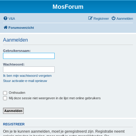
MosForum
V&A
Registreer
Aanmelden
Forumoverzicht
Aanmelden
Gebruikersnaam:
Wachtwoord:
Ik ben mijn wachtwoord vergeten
Stuur activatie-e-mail opnieuw
Onthouden
Mij deze sessie niet weergeven in de lijst met online gebruikers
REGISTREER
Om je te kunnen aanmelden, moet je geregistreerd zijn. Registratie neemt