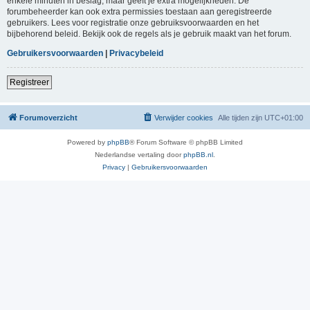
enkele minuten in beslag, maar geeft je extra mogelijkheden. De
forumbeheerder kan ook extra permissies toestaan aan geregistreerde
gebruikers. Lees voor registratie onze gebruiksvoorwaarden en het
bijbehorend beleid. Bekijk ook de regels als je gebruik maakt van het forum.
Gebruikersvoorwaarden
|
Privacybeleid
Registreer
Forumoverzicht
Verwijder cookies
Alle tijden zijn
UTC+01:00
Powered by
phpBB
® Forum Software © phpBB Limited
Nederlandse vertaling door
phpBB.nl
.
Privacy
|
Gebruikersvoorwaarden