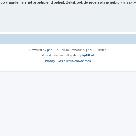
voorwaarden en het bijbehorend beleid. Bekijk ook de regels als je gebruik maakt v
Powered by
phpBB
® Forum Software © phpBB Limited
Nederlandse vertaling door
phpBB.nl
.
Privacy
|
Gebruikersvoorwaarden