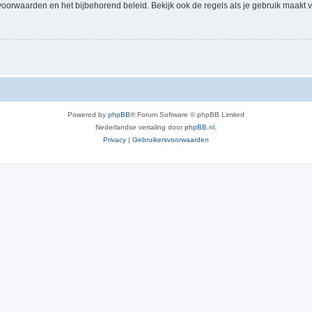
voorwaarden en het bijbehorend beleid. Bekijk ook de regels als je gebruik maakt v
Powered by
phpBB
® Forum Software © phpBB Limited
Nederlandse vertaling door
phpBB.nl
.
Privacy
|
Gebruikersvoorwaarden