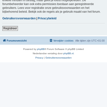
enkele minuten in beslag, maar geeft je extra mogelijkheden. De
forumbeheerder kan ook extra permissies toestaan aan geregistreerde
gebruikers. Lees voor registratie onze gebruiksvoorwaarden en het
bijbehorend beleid. Bekijk ook de regels als je gebruik maakt van het forum.
Gebruikersvoorwaarden
|
Privacybeleid
Registreer
Forumoverzicht
Verwijder cookies
Alle tijden zijn
UTC+01:00
Powered by
phpBB
® Forum Software © phpBB Limited
Nederlandse vertaling door
phpBB.nl
.
Privacy
|
Gebruikersvoorwaarden