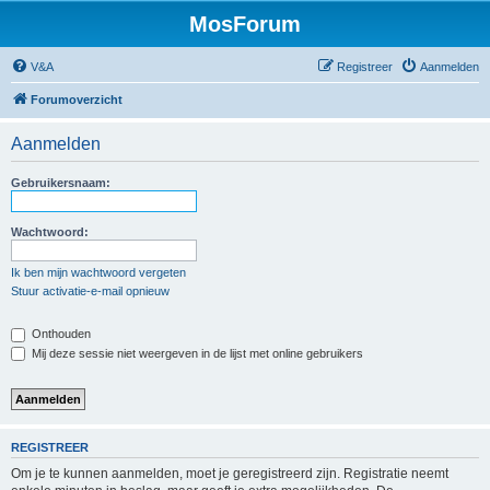
MosForum
V&A
Registreer
Aanmelden
Forumoverzicht
Aanmelden
Gebruikersnaam:
Wachtwoord:
Ik ben mijn wachtwoord vergeten
Stuur activatie-e-mail opnieuw
Onthouden
Mij deze sessie niet weergeven in de lijst met online gebruikers
REGISTREER
Om je te kunnen aanmelden, moet je geregistreerd zijn. Registratie neemt