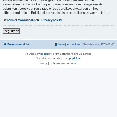
enkele minuten in beslag, maar geeft je extra mogelijkheden. De
forumbeheerder kan ook extra permissies toestaan aan geregistreerde
gebruikers. Lees voor registratie onze gebruiksvoorwaarden en het
bijbehorend beleid. Bekijk ook de regels als je gebruik maakt van het forum.
Gebruikersvoorwaarden
|
Privacybeleid
Registreer
Forumoverzicht
Verwijder cookies
Alle tijden zijn
UTC+01:00
Powered by
phpBB
® Forum Software © phpBB Limited
Nederlandse vertaling door
phpBB.nl
.
Privacy
|
Gebruikersvoorwaarden