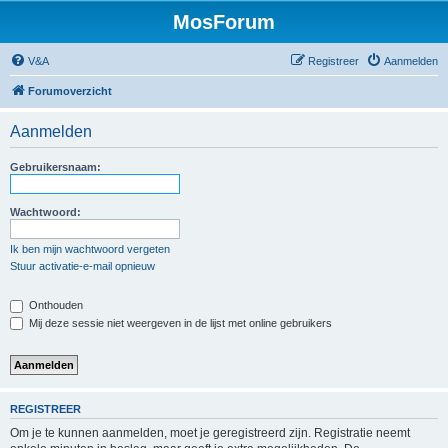
MosForum
V&A
Registreer
Aanmelden
Forumoverzicht
Aanmelden
Gebruikersnaam:
Wachtwoord:
Ik ben mijn wachtwoord vergeten
Stuur activatie-e-mail opnieuw
Onthouden
Mij deze sessie niet weergeven in de lijst met online gebruikers
REGISTREER
Om je te kunnen aanmelden, moet je geregistreerd zijn. Registratie neemt