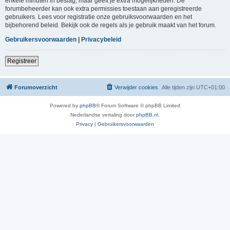
enkele minuten in beslag, maar geeft je extra mogelijkheden. De
forumbeheerder kan ook extra permissies toestaan aan geregistreerde
gebruikers. Lees voor registratie onze gebruiksvoorwaarden en het
bijbehorend beleid. Bekijk ook de regels als je gebruik maakt van het forum.
Gebruikersvoorwaarden
|
Privacybeleid
Registreer
Forumoverzicht
Verwijder cookies
Alle tijden zijn
UTC+01:00
Powered by
phpBB
® Forum Software © phpBB Limited
Nederlandse vertaling door
phpBB.nl
.
Privacy
|
Gebruikersvoorwaarden