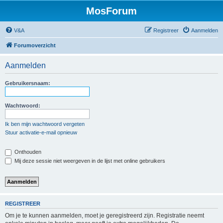
MosForum
V&A
Registreer
Aanmelden
Forumoverzicht
Aanmelden
Gebruikersnaam:
Wachtwoord:
Ik ben mijn wachtwoord vergeten
Stuur activatie-e-mail opnieuw
Onthouden
Mij deze sessie niet weergeven in de lijst met online gebruikers
REGISTREER
Om je te kunnen aanmelden, moet je geregistreerd zijn. Registratie neemt