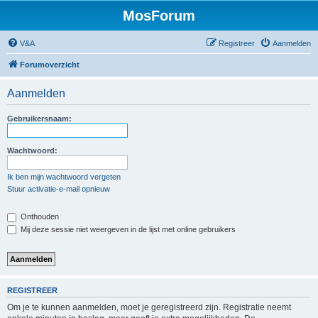
MosForum
V&A
Registreer
Aanmelden
Forumoverzicht
Aanmelden
Gebruikersnaam:
Wachtwoord:
Ik ben mijn wachtwoord vergeten
Stuur activatie-e-mail opnieuw
Onthouden
Mij deze sessie niet weergeven in de lijst met online gebruikers
REGISTREER
Om je te kunnen aanmelden, moet je geregistreerd zijn. Registratie neemt