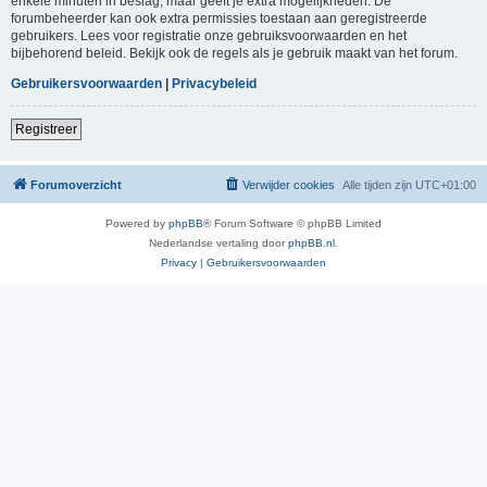
enkele minuten in beslag, maar geeft je extra mogelijkheden. De
forumbeheerder kan ook extra permissies toestaan aan geregistreerde
gebruikers. Lees voor registratie onze gebruiksvoorwaarden en het
bijbehorend beleid. Bekijk ook de regels als je gebruik maakt van het forum.
Gebruikersvoorwaarden
|
Privacybeleid
Registreer
Forumoverzicht
Verwijder cookies
Alle tijden zijn
UTC+01:00
Powered by
phpBB
® Forum Software © phpBB Limited
Nederlandse vertaling door
phpBB.nl
.
Privacy
|
Gebruikersvoorwaarden