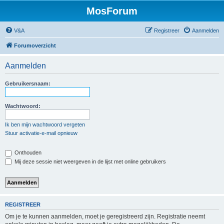
MosForum
V&A
Registreer
Aanmelden
Forumoverzicht
Aanmelden
Gebruikersnaam:
Wachtwoord:
Ik ben mijn wachtwoord vergeten
Stuur activatie-e-mail opnieuw
Onthouden
Mij deze sessie niet weergeven in de lijst met online gebruikers
REGISTREER
Om je te kunnen aanmelden, moet je geregistreerd zijn. Registratie neemt