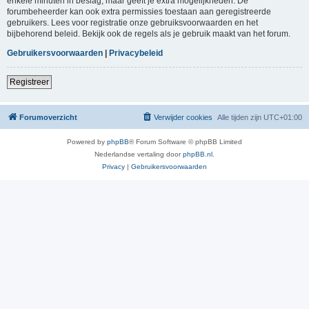
enkele minuten in beslag, maar geeft je extra mogelijkheden. De
forumbeheerder kan ook extra permissies toestaan aan geregistreerde
gebruikers. Lees voor registratie onze gebruiksvoorwaarden en het
bijbehorend beleid. Bekijk ook de regels als je gebruik maakt van het forum.
Gebruikersvoorwaarden
|
Privacybeleid
Registreer
Forumoverzicht
Verwijder cookies
Alle tijden zijn
UTC+01:00
Powered by
phpBB
® Forum Software © phpBB Limited
Nederlandse vertaling door
phpBB.nl
.
Privacy
|
Gebruikersvoorwaarden