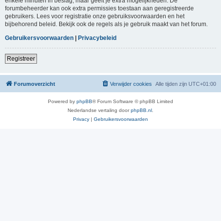
enkele minuten in beslag, maar geeft je extra mogelijkheden. De
forumbeheerder kan ook extra permissies toestaan aan geregistreerde
gebruikers. Lees voor registratie onze gebruiksvoorwaarden en het
bijbehorend beleid. Bekijk ook de regels als je gebruik maakt van het forum.
Gebruikersvoorwaarden
|
Privacybeleid
Registreer
Forumoverzicht
Verwijder cookies
Alle tijden zijn
UTC+01:00
Powered by
phpBB
® Forum Software © phpBB Limited
Nederlandse vertaling door
phpBB.nl
.
Privacy
|
Gebruikersvoorwaarden