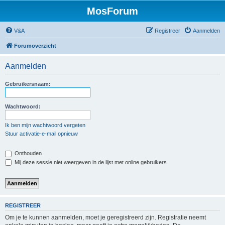
MosForum
V&A
Registreer
Aanmelden
Forumoverzicht
Aanmelden
Gebruikersnaam:
Wachtwoord:
Ik ben mijn wachtwoord vergeten
Stuur activatie-e-mail opnieuw
Onthouden
Mij deze sessie niet weergeven in de lijst met online gebruikers
REGISTREER
Om je te kunnen aanmelden, moet je geregistreerd zijn. Registratie neemt