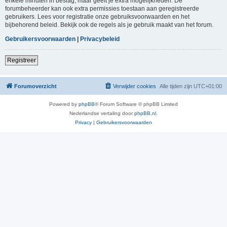
enkele minuten in beslag, maar geeft je extra mogelijkheden. De
forumbeheerder kan ook extra permissies toestaan aan geregistreerde
gebruikers. Lees voor registratie onze gebruiksvoorwaarden en het
bijbehorend beleid. Bekijk ook de regels als je gebruik maakt van het forum.
Gebruikersvoorwaarden
|
Privacybeleid
Registreer
Forumoverzicht
Verwijder cookies
Alle tijden zijn
UTC+01:00
Powered by
phpBB
® Forum Software © phpBB Limited
Nederlandse vertaling door
phpBB.nl
.
Privacy
|
Gebruikersvoorwaarden