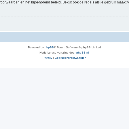
voorwaarden en het bijbehorend beleid. Bekijk ook de regels als je gebruik maakt v
Powered by
phpBB
® Forum Software © phpBB Limited
Nederlandse vertaling door
phpBB.nl
.
Privacy
|
Gebruikersvoorwaarden