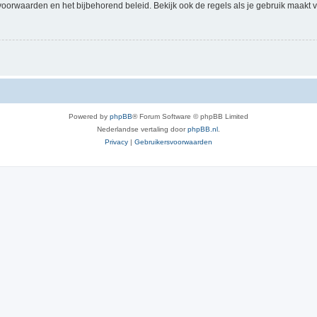
voorwaarden en het bijbehorend beleid. Bekijk ook de regels als je gebruik maakt v
Powered by
phpBB
® Forum Software © phpBB Limited
Nederlandse vertaling door
phpBB.nl
.
Privacy
|
Gebruikersvoorwaarden