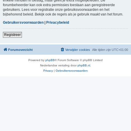
enkele minuten in beslag, maar geeft je extra mogelijkheden. De
forumbeheerder kan ook extra permissies toestaan aan geregistreerde
gebruikers. Lees voor registratie onze gebruiksvoorwaarden en het
bijbehorend beleid. Bekijk ook de regels als je gebruik maakt van het forum.
Gebruikersvoorwaarden
|
Privacybeleid
Registreer
Forumoverzicht
Verwijder cookies
Alle tijden zijn
UTC+01:00
Powered by
phpBB
® Forum Software © phpBB Limited
Nederlandse vertaling door
phpBB.nl
.
Privacy
|
Gebruikersvoorwaarden