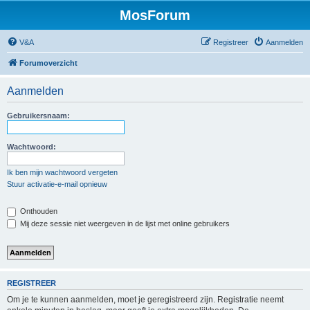
MosForum
V&A
Registreer
Aanmelden
Forumoverzicht
Aanmelden
Gebruikersnaam:
Wachtwoord:
Ik ben mijn wachtwoord vergeten
Stuur activatie-e-mail opnieuw
Onthouden
Mij deze sessie niet weergeven in de lijst met online gebruikers
REGISTREER
Om je te kunnen aanmelden, moet je geregistreerd zijn. Registratie neemt