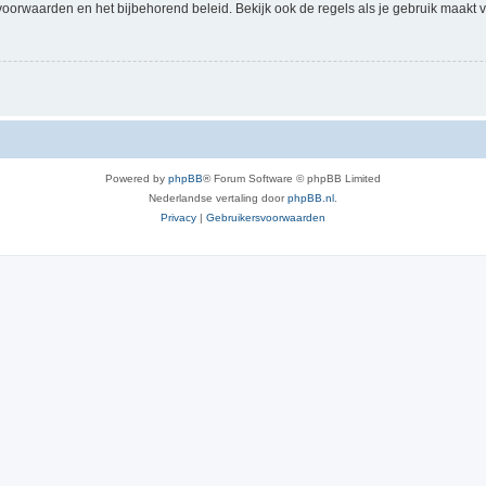
voorwaarden en het bijbehorend beleid. Bekijk ook de regels als je gebruik maakt v
Powered by
phpBB
® Forum Software © phpBB Limited
Nederlandse vertaling door
phpBB.nl
.
Privacy
|
Gebruikersvoorwaarden