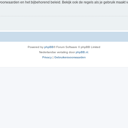
voorwaarden en het bijbehorend beleid. Bekijk ook de regels als je gebruik maakt v
Powered by
phpBB
® Forum Software © phpBB Limited
Nederlandse vertaling door
phpBB.nl
.
Privacy
|
Gebruikersvoorwaarden