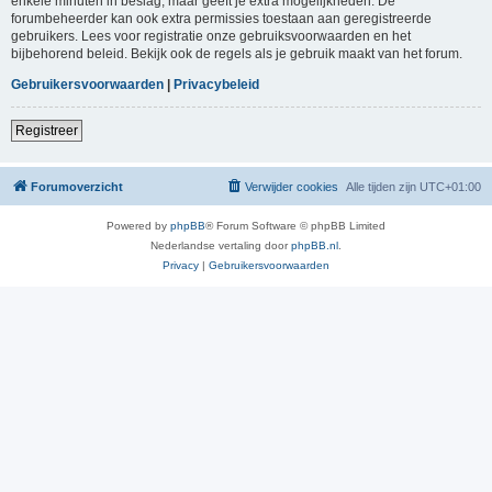
enkele minuten in beslag, maar geeft je extra mogelijkheden. De
forumbeheerder kan ook extra permissies toestaan aan geregistreerde
gebruikers. Lees voor registratie onze gebruiksvoorwaarden en het
bijbehorend beleid. Bekijk ook de regels als je gebruik maakt van het forum.
Gebruikersvoorwaarden
|
Privacybeleid
Registreer
Forumoverzicht
Verwijder cookies
Alle tijden zijn
UTC+01:00
Powered by
phpBB
® Forum Software © phpBB Limited
Nederlandse vertaling door
phpBB.nl
.
Privacy
|
Gebruikersvoorwaarden