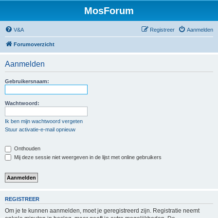
MosForum
V&A
Registreer
Aanmelden
Forumoverzicht
Aanmelden
Gebruikersnaam:
Wachtwoord:
Ik ben mijn wachtwoord vergeten
Stuur activatie-e-mail opnieuw
Onthouden
Mij deze sessie niet weergeven in de lijst met online gebruikers
REGISTREER
Om je te kunnen aanmelden, moet je geregistreerd zijn. Registratie neemt