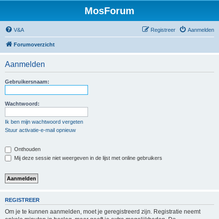
MosForum
V&A
Registreer
Aanmelden
Forumoverzicht
Aanmelden
Gebruikersnaam:
Wachtwoord:
Ik ben mijn wachtwoord vergeten
Stuur activatie-e-mail opnieuw
Onthouden
Mij deze sessie niet weergeven in de lijst met online gebruikers
REGISTREER
Om je te kunnen aanmelden, moet je geregistreerd zijn. Registratie neemt