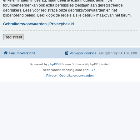
enkele minuten in beslag, maar geeft je extra mogelijkheden. De
forumbeheerder kan ook extra permissies toestaan aan geregistreerde
gebruikers. Lees voor registratie onze gebruiksvoorwaarden en het
bijbehorend beleid. Bekijk ook de regels als je gebruik maakt van het forum.
Gebruikersvoorwaarden
|
Privacybeleid
Registreer
Forumoverzicht
Verwijder cookies
Alle tijden zijn
UTC+01:00
Powered by
phpBB
® Forum Software © phpBB Limited
Nederlandse vertaling door
phpBB.nl
.
Privacy
|
Gebruikersvoorwaarden