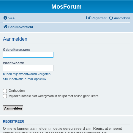
MosForum
V&A
Registreer
Aanmelden
Forumoverzicht
Aanmelden
Gebruikersnaam:
Wachtwoord:
Ik ben mijn wachtwoord vergeten
Stuur activatie-e-mail opnieuw
Onthouden
Mij deze sessie niet weergeven in de lijst met online gebruikers
REGISTREER
Om je te kunnen aanmelden, moet je geregistreerd zijn. Registratie neemt