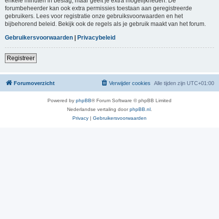
enkele minuten in beslag, maar geeft je extra mogelijkheden. De
forumbeheerder kan ook extra permissies toestaan aan geregistreerde
gebruikers. Lees voor registratie onze gebruiksvoorwaarden en het
bijbehorend beleid. Bekijk ook de regels als je gebruik maakt van het forum.
Gebruikersvoorwaarden
|
Privacybeleid
Registreer
Forumoverzicht
Verwijder cookies
Alle tijden zijn
UTC+01:00
Powered by
phpBB
® Forum Software © phpBB Limited
Nederlandse vertaling door
phpBB.nl
.
Privacy
|
Gebruikersvoorwaarden