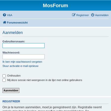
MosForum
V&A
Registreer
Aanmelden
Forumoverzicht
Aanmelden
Gebruikersnaam:
Wachtwoord:
Ik ben mijn wachtwoord vergeten
Stuur activatie-e-mail opnieuw
Onthouden
Mij deze sessie niet weergeven in de lijst met online gebruikers
REGISTREER
Om je te kunnen aanmelden, moet je geregistreerd zijn. Registratie neemt