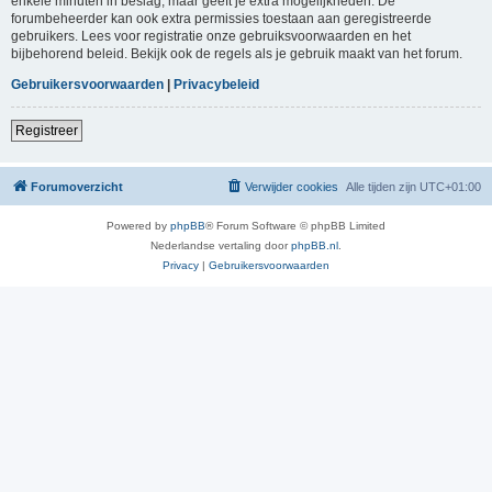
enkele minuten in beslag, maar geeft je extra mogelijkheden. De
forumbeheerder kan ook extra permissies toestaan aan geregistreerde
gebruikers. Lees voor registratie onze gebruiksvoorwaarden en het
bijbehorend beleid. Bekijk ook de regels als je gebruik maakt van het forum.
Gebruikersvoorwaarden
|
Privacybeleid
Registreer
Forumoverzicht
Verwijder cookies
Alle tijden zijn
UTC+01:00
Powered by
phpBB
® Forum Software © phpBB Limited
Nederlandse vertaling door
phpBB.nl
.
Privacy
|
Gebruikersvoorwaarden