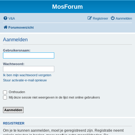
MosForum
V&A
Registreer
Aanmelden
Forumoverzicht
Aanmelden
Gebruikersnaam:
Wachtwoord:
Ik ben mijn wachtwoord vergeten
Stuur activatie-e-mail opnieuw
Onthouden
Mij deze sessie niet weergeven in de lijst met online gebruikers
REGISTREER
Om je te kunnen aanmelden, moet je geregistreerd zijn. Registratie neemt