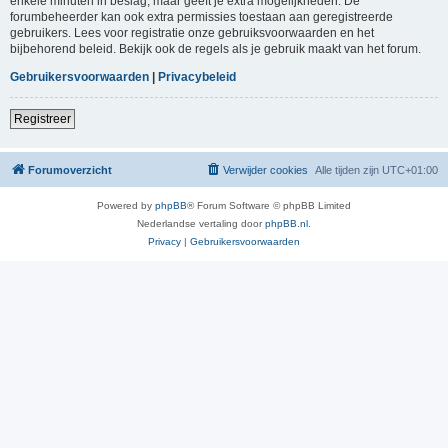
enkele minuten in beslag, maar geeft je extra mogelijkheden. De
forumbeheerder kan ook extra permissies toestaan aan geregistreerde
gebruikers. Lees voor registratie onze gebruiksvoorwaarden en het
bijbehorend beleid. Bekijk ook de regels als je gebruik maakt van het forum.
Gebruikersvoorwaarden
|
Privacybeleid
Registreer
Forumoverzicht
Verwijder cookies
Alle tijden zijn
UTC+01:00
Powered by
phpBB
® Forum Software © phpBB Limited
Nederlandse vertaling door
phpBB.nl
.
Privacy
|
Gebruikersvoorwaarden