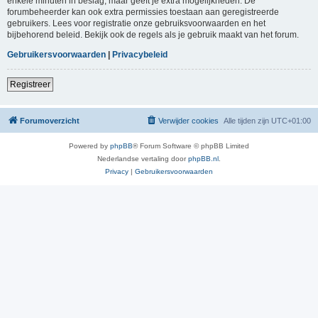
enkele minuten in beslag, maar geeft je extra mogelijkheden. De
forumbeheerder kan ook extra permissies toestaan aan geregistreerde
gebruikers. Lees voor registratie onze gebruiksvoorwaarden en het
bijbehorend beleid. Bekijk ook de regels als je gebruik maakt van het forum.
Gebruikersvoorwaarden
|
Privacybeleid
Registreer
Forumoverzicht
Verwijder cookies
Alle tijden zijn
UTC+01:00
Powered by
phpBB
® Forum Software © phpBB Limited
Nederlandse vertaling door
phpBB.nl
.
Privacy
|
Gebruikersvoorwaarden