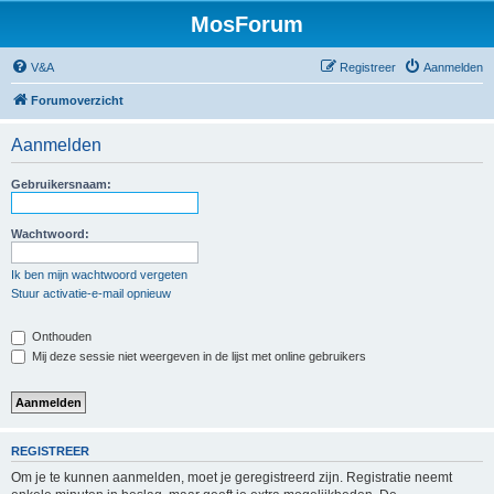
MosForum
V&A
Registreer
Aanmelden
Forumoverzicht
Aanmelden
Gebruikersnaam:
Wachtwoord:
Ik ben mijn wachtwoord vergeten
Stuur activatie-e-mail opnieuw
Onthouden
Mij deze sessie niet weergeven in de lijst met online gebruikers
REGISTREER
Om je te kunnen aanmelden, moet je geregistreerd zijn. Registratie neemt