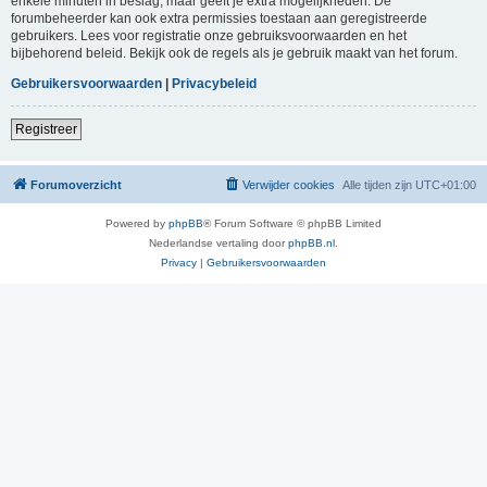
enkele minuten in beslag, maar geeft je extra mogelijkheden. De
forumbeheerder kan ook extra permissies toestaan aan geregistreerde
gebruikers. Lees voor registratie onze gebruiksvoorwaarden en het
bijbehorend beleid. Bekijk ook de regels als je gebruik maakt van het forum.
Gebruikersvoorwaarden
|
Privacybeleid
Registreer
Forumoverzicht
Verwijder cookies
Alle tijden zijn
UTC+01:00
Powered by
phpBB
® Forum Software © phpBB Limited
Nederlandse vertaling door
phpBB.nl
.
Privacy
|
Gebruikersvoorwaarden