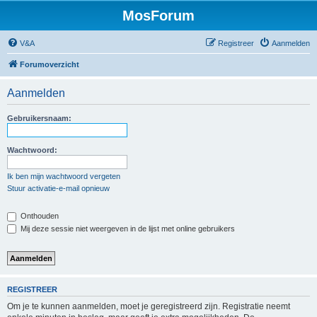
MosForum
V&A
Registreer
Aanmelden
Forumoverzicht
Aanmelden
Gebruikersnaam:
Wachtwoord:
Ik ben mijn wachtwoord vergeten
Stuur activatie-e-mail opnieuw
Onthouden
Mij deze sessie niet weergeven in de lijst met online gebruikers
REGISTREER
Om je te kunnen aanmelden, moet je geregistreerd zijn. Registratie neemt