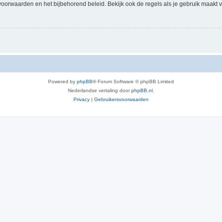
voorwaarden en het bijbehorend beleid. Bekijk ook de regels als je gebruik maakt v
Powered by
phpBB
® Forum Software © phpBB Limited
Nederlandse vertaling door
phpBB.nl
.
Privacy
|
Gebruikersvoorwaarden