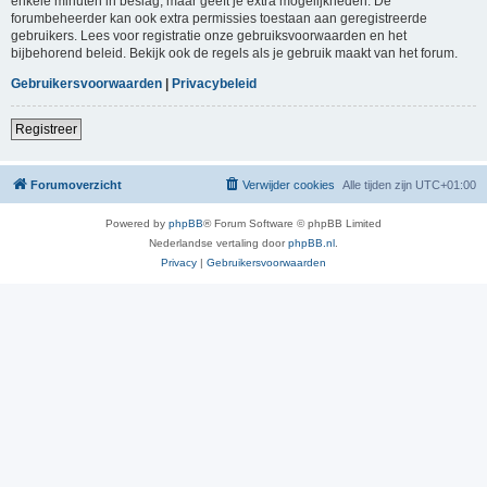
enkele minuten in beslag, maar geeft je extra mogelijkheden. De
forumbeheerder kan ook extra permissies toestaan aan geregistreerde
gebruikers. Lees voor registratie onze gebruiksvoorwaarden en het
bijbehorend beleid. Bekijk ook de regels als je gebruik maakt van het forum.
Gebruikersvoorwaarden
|
Privacybeleid
Registreer
Forumoverzicht
Verwijder cookies
Alle tijden zijn
UTC+01:00
Powered by
phpBB
® Forum Software © phpBB Limited
Nederlandse vertaling door
phpBB.nl
.
Privacy
|
Gebruikersvoorwaarden