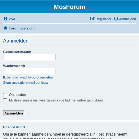
MosForum
V&A
Registreer
Aanmelden
Forumoverzicht
Aanmelden
Gebruikersnaam:
Wachtwoord:
Ik ben mijn wachtwoord vergeten
Stuur activatie-e-mail opnieuw
Onthouden
Mij deze sessie niet weergeven in de lijst met online gebruikers
REGISTREER
Om je te kunnen aanmelden, moet je geregistreerd zijn. Registratie neemt