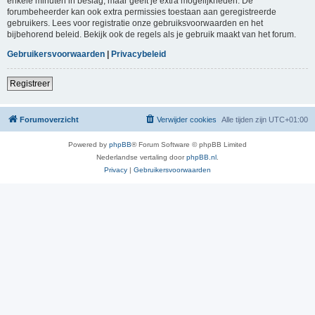
enkele minuten in beslag, maar geeft je extra mogelijkheden. De
forumbeheerder kan ook extra permissies toestaan aan geregistreerde
gebruikers. Lees voor registratie onze gebruiksvoorwaarden en het
bijbehorend beleid. Bekijk ook de regels als je gebruik maakt van het forum.
Gebruikersvoorwaarden
|
Privacybeleid
Registreer
Forumoverzicht
Verwijder cookies
Alle tijden zijn
UTC+01:00
Powered by
phpBB
® Forum Software © phpBB Limited
Nederlandse vertaling door
phpBB.nl
.
Privacy
|
Gebruikersvoorwaarden