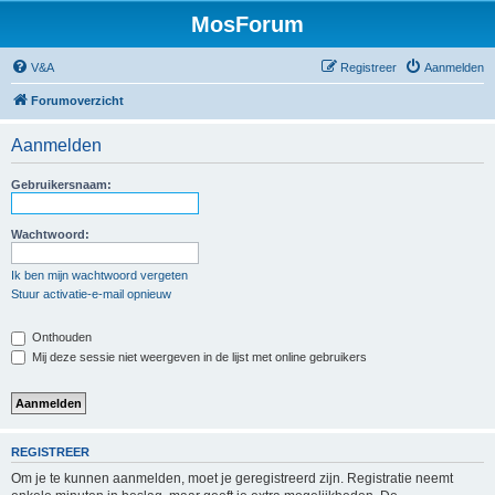
MosForum
V&A
Registreer
Aanmelden
Forumoverzicht
Aanmelden
Gebruikersnaam:
Wachtwoord:
Ik ben mijn wachtwoord vergeten
Stuur activatie-e-mail opnieuw
Onthouden
Mij deze sessie niet weergeven in de lijst met online gebruikers
REGISTREER
Om je te kunnen aanmelden, moet je geregistreerd zijn. Registratie neemt