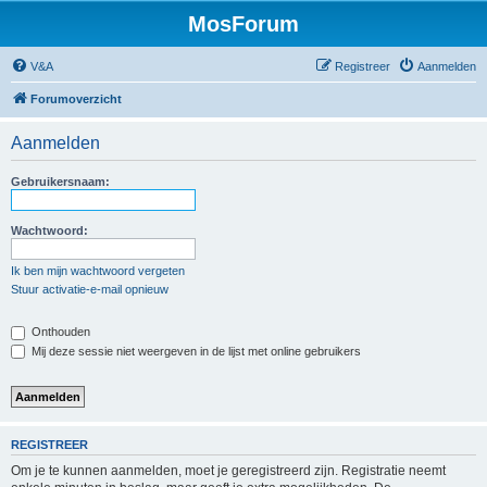
MosForum
V&A
Registreer
Aanmelden
Forumoverzicht
Aanmelden
Gebruikersnaam:
Wachtwoord:
Ik ben mijn wachtwoord vergeten
Stuur activatie-e-mail opnieuw
Onthouden
Mij deze sessie niet weergeven in de lijst met online gebruikers
REGISTREER
Om je te kunnen aanmelden, moet je geregistreerd zijn. Registratie neemt