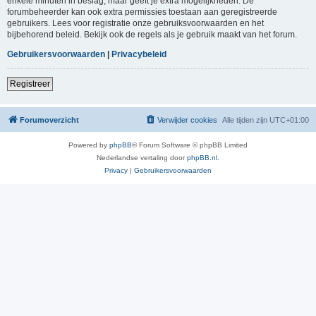
enkele minuten in beslag, maar geeft je extra mogelijkheden. De
forumbeheerder kan ook extra permissies toestaan aan geregistreerde
gebruikers. Lees voor registratie onze gebruiksvoorwaarden en het
bijbehorend beleid. Bekijk ook de regels als je gebruik maakt van het forum.
Gebruikersvoorwaarden
|
Privacybeleid
Registreer
Forumoverzicht
Verwijder cookies
Alle tijden zijn
UTC+01:00
Powered by
phpBB
® Forum Software © phpBB Limited
Nederlandse vertaling door
phpBB.nl
.
Privacy
|
Gebruikersvoorwaarden