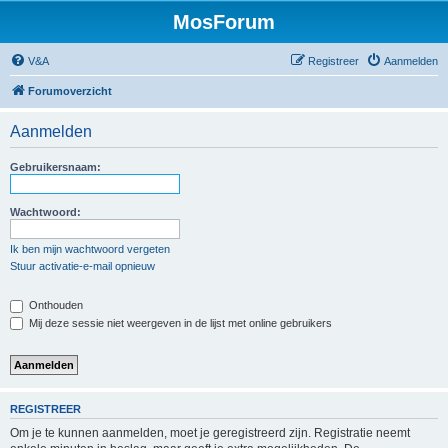
MosForum
V&A
Registreer
Aanmelden
Forumoverzicht
Aanmelden
Gebruikersnaam:
Wachtwoord:
Ik ben mijn wachtwoord vergeten
Stuur activatie-e-mail opnieuw
Onthouden
Mij deze sessie niet weergeven in de lijst met online gebruikers
REGISTREER
Om je te kunnen aanmelden, moet je geregistreerd zijn. Registratie neemt