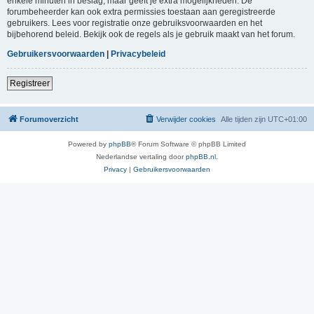
enkele minuten in beslag, maar geeft je extra mogelijkheden. De
forumbeheerder kan ook extra permissies toestaan aan geregistreerde
gebruikers. Lees voor registratie onze gebruiksvoorwaarden en het
bijbehorend beleid. Bekijk ook de regels als je gebruik maakt van het forum.
Gebruikersvoorwaarden
|
Privacybeleid
Registreer
Forumoverzicht
Verwijder cookies
Alle tijden zijn
UTC+01:00
Powered by
phpBB
® Forum Software © phpBB Limited
Nederlandse vertaling door
phpBB.nl
.
Privacy
|
Gebruikersvoorwaarden