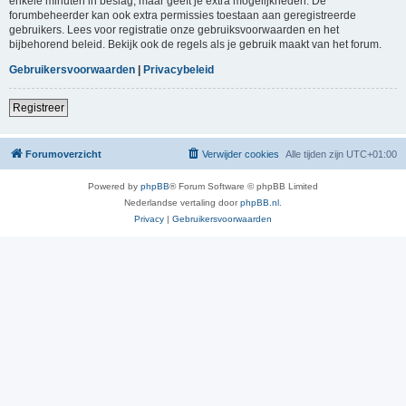
enkele minuten in beslag, maar geeft je extra mogelijkheden. De
forumbeheerder kan ook extra permissies toestaan aan geregistreerde
gebruikers. Lees voor registratie onze gebruiksvoorwaarden en het
bijbehorend beleid. Bekijk ook de regels als je gebruik maakt van het forum.
Gebruikersvoorwaarden
|
Privacybeleid
Registreer
Forumoverzicht
Verwijder cookies
Alle tijden zijn
UTC+01:00
Powered by
phpBB
® Forum Software © phpBB Limited
Nederlandse vertaling door
phpBB.nl
.
Privacy
|
Gebruikersvoorwaarden