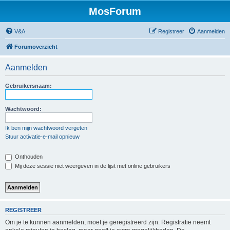
MosForum
V&A
Registreer
Aanmelden
Forumoverzicht
Aanmelden
Gebruikersnaam:
Wachtwoord:
Ik ben mijn wachtwoord vergeten
Stuur activatie-e-mail opnieuw
Onthouden
Mij deze sessie niet weergeven in de lijst met online gebruikers
REGISTREER
Om je te kunnen aanmelden, moet je geregistreerd zijn. Registratie neemt