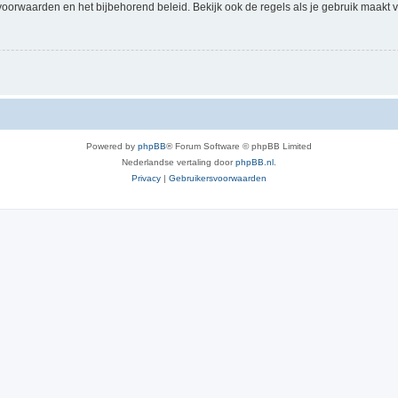
voorwaarden en het bijbehorend beleid. Bekijk ook de regels als je gebruik maakt v
Powered by
phpBB
® Forum Software © phpBB Limited
Nederlandse vertaling door
phpBB.nl
.
Privacy
|
Gebruikersvoorwaarden