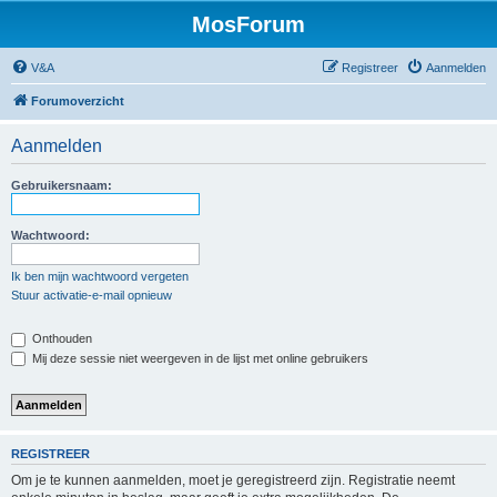
MosForum
V&A
Registreer
Aanmelden
Forumoverzicht
Aanmelden
Gebruikersnaam:
Wachtwoord:
Ik ben mijn wachtwoord vergeten
Stuur activatie-e-mail opnieuw
Onthouden
Mij deze sessie niet weergeven in de lijst met online gebruikers
REGISTREER
Om je te kunnen aanmelden, moet je geregistreerd zijn. Registratie neemt