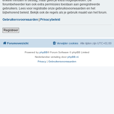
enkele minuten in beslag, maar geeft je extra mogelijkheden. De
forumbeheerder kan ook extra permissies toestaan aan geregistreerde
gebruikers. Lees voor registratie onze gebruiksvoorwaarden en het
bijbehorend beleid. Bekijk ook de regels als je gebruik maakt van het forum.
Gebruikersvoorwaarden
|
Privacybeleid
Registreer
Forumoverzicht
Verwijder cookies
Alle tijden zijn
UTC+01:00
Powered by
phpBB
® Forum Software © phpBB Limited
Nederlandse vertaling door
phpBB.nl
.
Privacy
|
Gebruikersvoorwaarden