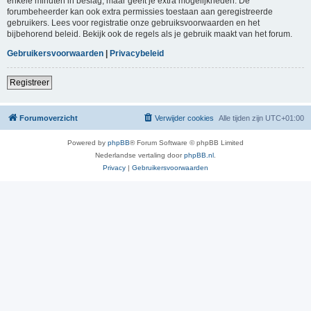
enkele minuten in beslag, maar geeft je extra mogelijkheden. De
forumbeheerder kan ook extra permissies toestaan aan geregistreerde
gebruikers. Lees voor registratie onze gebruiksvoorwaarden en het
bijbehorend beleid. Bekijk ook de regels als je gebruik maakt van het forum.
Gebruikersvoorwaarden
|
Privacybeleid
Registreer
Forumoverzicht
Verwijder cookies
Alle tijden zijn
UTC+01:00
Powered by
phpBB
® Forum Software © phpBB Limited
Nederlandse vertaling door
phpBB.nl
.
Privacy
|
Gebruikersvoorwaarden