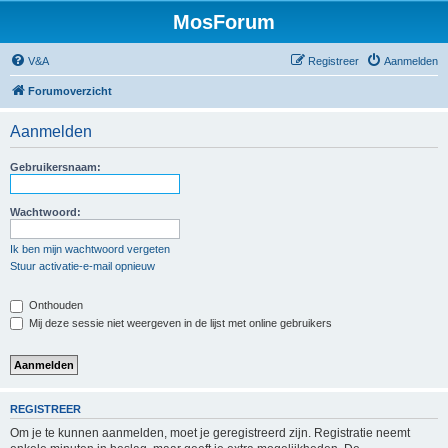
MosForum
V&A
Registreer
Aanmelden
Forumoverzicht
Aanmelden
Gebruikersnaam:
Wachtwoord:
Ik ben mijn wachtwoord vergeten
Stuur activatie-e-mail opnieuw
Onthouden
Mij deze sessie niet weergeven in de lijst met online gebruikers
REGISTREER
Om je te kunnen aanmelden, moet je geregistreerd zijn. Registratie neemt