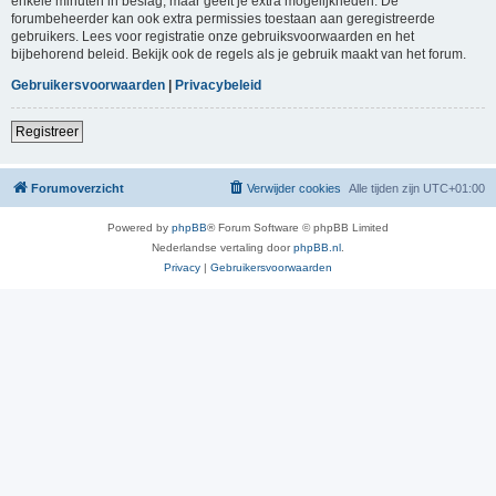
enkele minuten in beslag, maar geeft je extra mogelijkheden. De
forumbeheerder kan ook extra permissies toestaan aan geregistreerde
gebruikers. Lees voor registratie onze gebruiksvoorwaarden en het
bijbehorend beleid. Bekijk ook de regels als je gebruik maakt van het forum.
Gebruikersvoorwaarden
|
Privacybeleid
Registreer
Forumoverzicht
Verwijder cookies
Alle tijden zijn
UTC+01:00
Powered by
phpBB
® Forum Software © phpBB Limited
Nederlandse vertaling door
phpBB.nl
.
Privacy
|
Gebruikersvoorwaarden