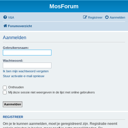
MosForum
V&A
Registreer
Aanmelden
Forumoverzicht
Aanmelden
Gebruikersnaam:
Wachtwoord:
Ik ben mijn wachtwoord vergeten
Stuur activatie-e-mail opnieuw
Onthouden
Mij deze sessie niet weergeven in de lijst met online gebruikers
REGISTREER
Om je te kunnen aanmelden, moet je geregistreerd zijn. Registratie neemt