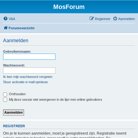
MosForum
V&A
Registreer
Aanmelden
Forumoverzicht
Aanmelden
Gebruikersnaam:
Wachtwoord:
Ik ben mijn wachtwoord vergeten
Stuur activatie-e-mail opnieuw
Onthouden
Mij deze sessie niet weergeven in de lijst met online gebruikers
REGISTREER
Om je te kunnen aanmelden, moet je geregistreerd zijn. Registratie neemt