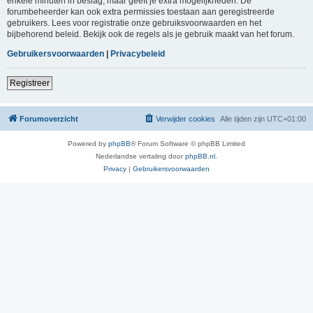
enkele minuten in beslag, maar geeft je extra mogelijkheden. De
forumbeheerder kan ook extra permissies toestaan aan geregistreerde
gebruikers. Lees voor registratie onze gebruiksvoorwaarden en het
bijbehorend beleid. Bekijk ook de regels als je gebruik maakt van het forum.
Gebruikersvoorwaarden
|
Privacybeleid
Registreer
Forumoverzicht
Verwijder cookies
Alle tijden zijn
UTC+01:00
Powered by
phpBB
® Forum Software © phpBB Limited
Nederlandse vertaling door
phpBB.nl
.
Privacy
|
Gebruikersvoorwaarden