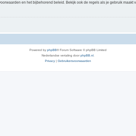
voorwaarden en het bijbehorend beleid. Bekijk ook de regels als je gebruik maakt v
Powered by
phpBB
® Forum Software © phpBB Limited
Nederlandse vertaling door
phpBB.nl
.
Privacy
|
Gebruikersvoorwaarden