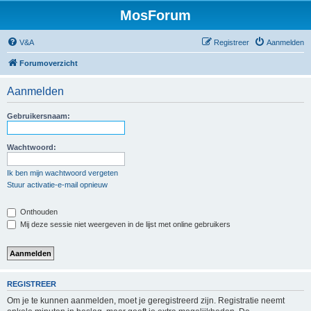
MosForum
V&A
Registreer
Aanmelden
Forumoverzicht
Aanmelden
Gebruikersnaam:
Wachtwoord:
Ik ben mijn wachtwoord vergeten
Stuur activatie-e-mail opnieuw
Onthouden
Mij deze sessie niet weergeven in de lijst met online gebruikers
REGISTREER
Om je te kunnen aanmelden, moet je geregistreerd zijn. Registratie neemt