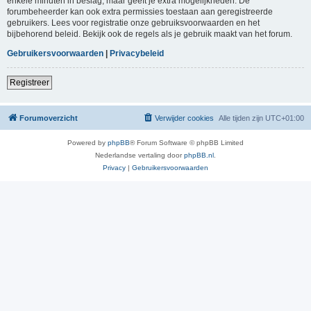
enkele minuten in beslag, maar geeft je extra mogelijkheden. De
forumbeheerder kan ook extra permissies toestaan aan geregistreerde
gebruikers. Lees voor registratie onze gebruiksvoorwaarden en het
bijbehorend beleid. Bekijk ook de regels als je gebruik maakt van het forum.
Gebruikersvoorwaarden
|
Privacybeleid
Registreer
Forumoverzicht
Verwijder cookies
Alle tijden zijn
UTC+01:00
Powered by
phpBB
® Forum Software © phpBB Limited
Nederlandse vertaling door
phpBB.nl
.
Privacy
|
Gebruikersvoorwaarden