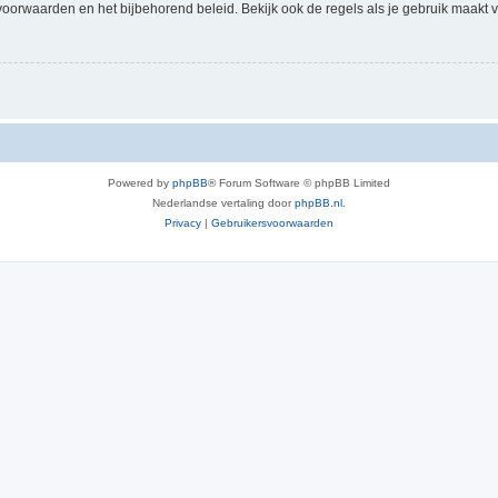
voorwaarden en het bijbehorend beleid. Bekijk ook de regels als je gebruik maakt v
Powered by
phpBB
® Forum Software © phpBB Limited
Nederlandse vertaling door
phpBB.nl
.
Privacy
|
Gebruikersvoorwaarden