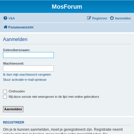
MosForum
V&A
Registreer
Aanmelden
Forumoverzicht
Aanmelden
Gebruikersnaam:
Wachtwoord:
Ik ben mijn wachtwoord vergeten
Stuur activatie-e-mail opnieuw
Onthouden
Mij deze sessie niet weergeven in de lijst met online gebruikers
REGISTREER
Om je te kunnen aanmelden, moet je geregistreerd zijn. Registratie neemt