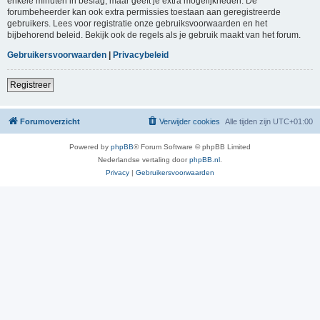
enkele minuten in beslag, maar geeft je extra mogelijkheden. De
forumbeheerder kan ook extra permissies toestaan aan geregistreerde
gebruikers. Lees voor registratie onze gebruiksvoorwaarden en het
bijbehorend beleid. Bekijk ook de regels als je gebruik maakt van het forum.
Gebruikersvoorwaarden
|
Privacybeleid
Registreer
Forumoverzicht
Verwijder cookies
Alle tijden zijn
UTC+01:00
Powered by
phpBB
® Forum Software © phpBB Limited
Nederlandse vertaling door
phpBB.nl
.
Privacy
|
Gebruikersvoorwaarden