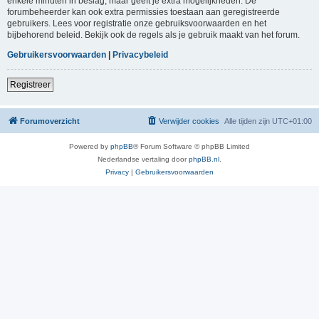
enkele minuten in beslag, maar geeft je extra mogelijkheden. De
forumbeheerder kan ook extra permissies toestaan aan geregistreerde
gebruikers. Lees voor registratie onze gebruiksvoorwaarden en het
bijbehorend beleid. Bekijk ook de regels als je gebruik maakt van het forum.
Gebruikersvoorwaarden
|
Privacybeleid
Registreer
Forumoverzicht
Verwijder cookies
Alle tijden zijn
UTC+01:00
Powered by
phpBB
® Forum Software © phpBB Limited
Nederlandse vertaling door
phpBB.nl
.
Privacy
|
Gebruikersvoorwaarden