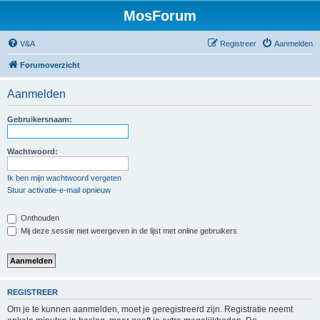
MosForum
V&A
Registreer
Aanmelden
Forumoverzicht
Aanmelden
Gebruikersnaam:
Wachtwoord:
Ik ben mijn wachtwoord vergeten
Stuur activatie-e-mail opnieuw
Onthouden
Mij deze sessie niet weergeven in de lijst met online gebruikers
REGISTREER
Om je te kunnen aanmelden, moet je geregistreerd zijn. Registratie neemt