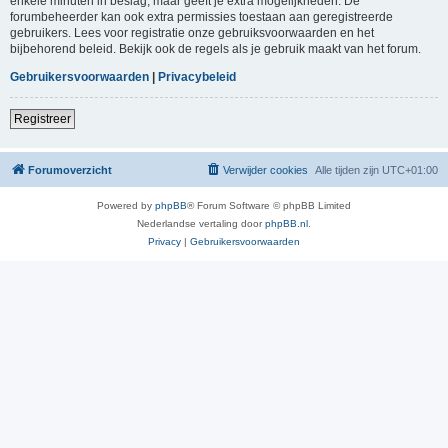
enkele minuten in beslag, maar geeft je extra mogelijkheden. De
forumbeheerder kan ook extra permissies toestaan aan geregistreerde
gebruikers. Lees voor registratie onze gebruiksvoorwaarden en het
bijbehorend beleid. Bekijk ook de regels als je gebruik maakt van het forum.
Gebruikersvoorwaarden
|
Privacybeleid
Registreer
Forumoverzicht
Verwijder cookies
Alle tijden zijn
UTC+01:00
Powered by
phpBB
® Forum Software © phpBB Limited
Nederlandse vertaling door
phpBB.nl
.
Privacy
|
Gebruikersvoorwaarden