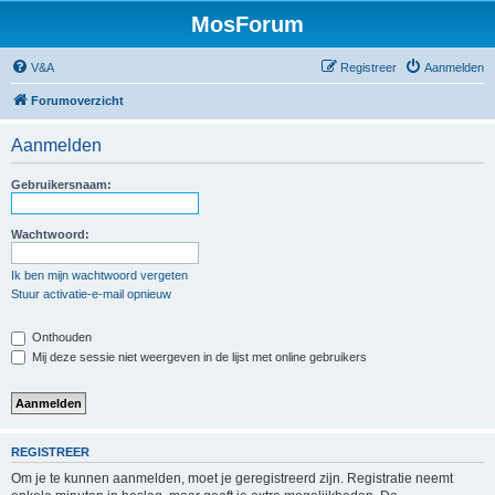
MosForum
V&A
Registreer
Aanmelden
Forumoverzicht
Aanmelden
Gebruikersnaam:
Wachtwoord:
Ik ben mijn wachtwoord vergeten
Stuur activatie-e-mail opnieuw
Onthouden
Mij deze sessie niet weergeven in de lijst met online gebruikers
REGISTREER
Om je te kunnen aanmelden, moet je geregistreerd zijn. Registratie neemt