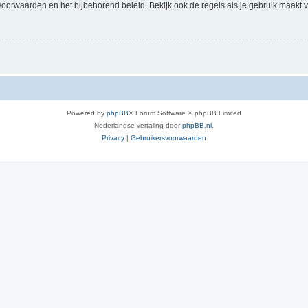
voorwaarden en het bijbehorend beleid. Bekijk ook de regels als je gebruik maakt v
Powered by
phpBB
® Forum Software © phpBB Limited
Nederlandse vertaling door
phpBB.nl
.
Privacy
|
Gebruikersvoorwaarden