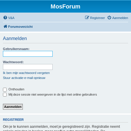
MosForum
V&A
Registreer
Aanmelden
Forumoverzicht
Aanmelden
Gebruikersnaam:
Wachtwoord:
Ik ben mijn wachtwoord vergeten
Stuur activatie-e-mail opnieuw
Onthouden
Mij deze sessie niet weergeven in de lijst met online gebruikers
REGISTREER
Om je te kunnen aanmelden, moet je geregistreerd zijn. Registratie neemt