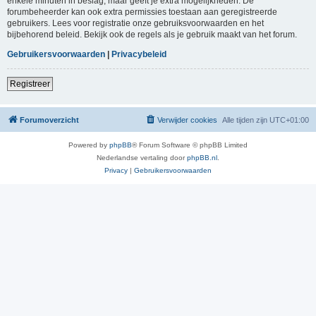
enkele minuten in beslag, maar geeft je extra mogelijkheden. De
forumbeheerder kan ook extra permissies toestaan aan geregistreerde
gebruikers. Lees voor registratie onze gebruiksvoorwaarden en het
bijbehorend beleid. Bekijk ook de regels als je gebruik maakt van het forum.
Gebruikersvoorwaarden
|
Privacybeleid
Registreer
Forumoverzicht
Verwijder cookies
Alle tijden zijn
UTC+01:00
Powered by
phpBB
® Forum Software © phpBB Limited
Nederlandse vertaling door
phpBB.nl
.
Privacy
|
Gebruikersvoorwaarden