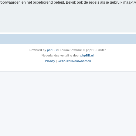
voorwaarden en het bijbehorend beleid. Bekijk ook de regels als je gebruik maakt v
Powered by
phpBB
® Forum Software © phpBB Limited
Nederlandse vertaling door
phpBB.nl
.
Privacy
|
Gebruikersvoorwaarden